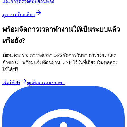
และการตรวจสอบย้อนหลัง
ดูการเปรียบเทียบ
พร้อมจัดการเวลาทำงานให้เป็นระบบแล้ว
หรือยัง?
TimeFlow รวมการลงเวลา GPS จัดการวันลา ตารางกะ และ
คำขอ OT พร้อมแจ้งเตือนผ่าน LINE ไว้ในที่เดียว เริ่มทดลอง
ใช้ได้ฟรี
เริ่มใช้ฟรี
ดูแพ็กเกจและราคา