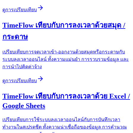
ดูการเปรียบเทียบ
TimeFlow เทียบกับการลงเวลาด้วยสมุด /
กระดาษ
เปรียบเทียบการจดเวลาเข้า-ออกงานด้วยสมุดหรือกระดาษกับ
ระบบลงเวลาออนไลน์ ทั้งความแม่นยำ การรวบรวมข้อมูล และ
การนำไปคิดค่าจ้าง
ดูการเปรียบเทียบ
TimeFlow เทียบกับการลงเวลาด้วย Excel /
Google Sheets
เปรียบเทียบการใช้ระบบลงเวลาออนไลน์กับการบันทึกเวลา
ทำงานในสเปรดชีต ทั้งความน่าเชื่อถือของข้อมูล การคำนวณ