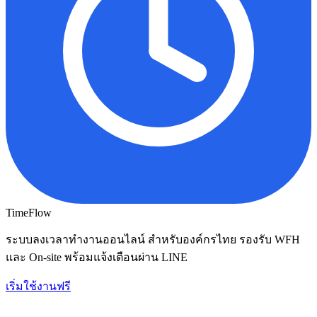
Time
Flow
ระบบลงเวลาทำงานออนไลน์ สำหรับองค์กรไทย รองรับ WFH
และ On-site พร้อมแจ้งเตือนผ่าน LINE
เริ่มใช้งานฟรี