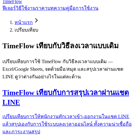
Time
Flow
ฟีเจอร์
วิธีใช้งาน
ราคา
บทความ
คู่มือการใช้งาน
หน้าแรก
เปรียบเทียบ
TimeFlow เทียบกับวิธีลงเวลาแบบเดิม
เปรียบเทียบการใช้ TimeFlow กับวิธีลงเวลาแบบเดิม —
Excel/Google Sheets, จดด้วยมือ/สมุด และสรุปเวลาผ่านแชต
LINE ดูว่าต่างกันอย่างไรในแต่ละด้าน
TimeFlow เทียบกับการสรุปเวลาผ่านแชต
LINE
เปรียบเทียบการให้พนักงานทักเวลาเข้า-ออกงานในแชต LINE
แล้วสรุปเองกับการใช้ระบบลงเวลาออนไลน์ ทั้งความน่าเชื่อถือ
และภาระงานสรุป